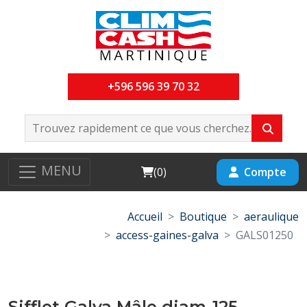
+596 596 39 70 32
MENU
Cart
Compte
(
0
)
Accueil
Boutique
aeraulique
access-gaines-galva
GALS01250
Sifflet Galva Mâle diam-125