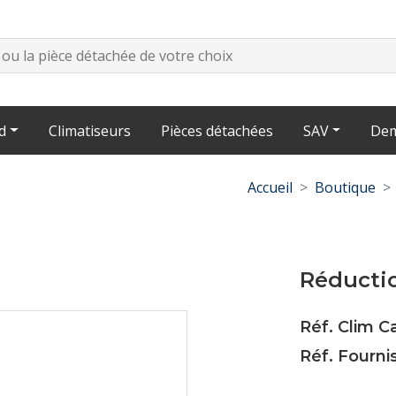
d
Climatiseurs
Pièces détachées
SAV
Dem
Accueil
Boutique
Réducti
Réf. Clim 
Réf. Fourni