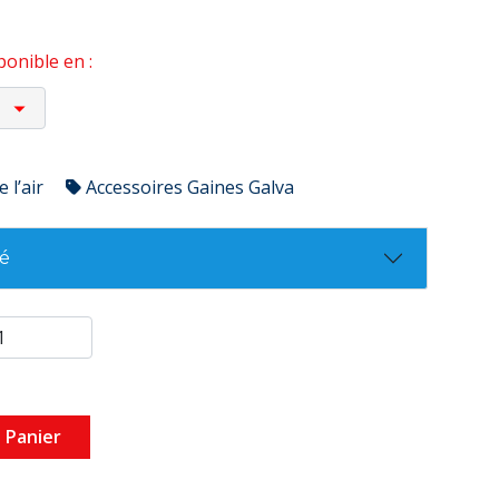
onible en :
 l’air
Accessoires Gaines Galva
té
 Panier