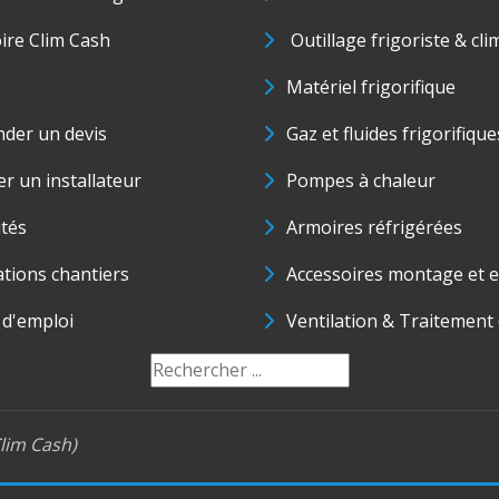
oire Clim Cash
Outillage frigoriste & cli
Matériel frigorifique
der un devis
Gaz et fluides frigorifique
r un installateur
Pompes à chaleur
ités
Armoires réfrigérées
ations chantiers
Accessoires montage et e
 d'emploi
Ventilation & Traitement d
lim Cash)