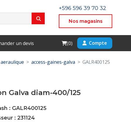
+596 596 39 70 32
Nos magasins
Cart
Compte
ander un devis
(
0
)
aeraulique
access-gaines-galva
GALR400125
on Galva diam-400/125
Cash : GALR400125
sseur : 231124