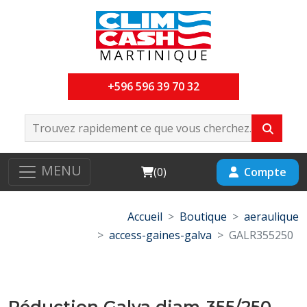
+596 596 39 70 32
MENU
Cart
Compte
(
0
)
Accueil
Boutique
aeraulique
access-gaines-galva
GALR355250
Réduction Galva diam-355/250