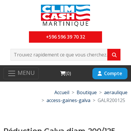
+596 596 39 70 32
MENU
Cart
Compte
(
0
)
Accueil
Boutique
aeraulique
access-gaines-galva
GALR200125
Réduction Galva diam-200/125