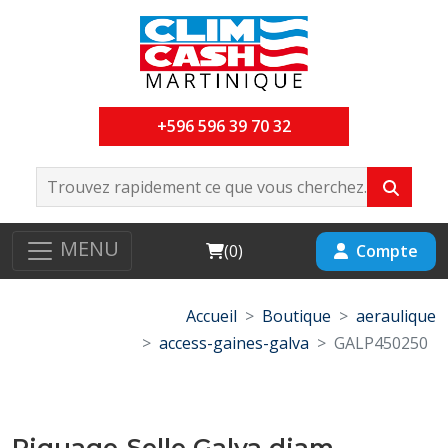
+596 596 39 70 32
MENU
Cart
Compte
(
0
)
Accueil
Boutique
aeraulique
access-gaines-galva
GALP450250
Piquage-Selle Galva diam-