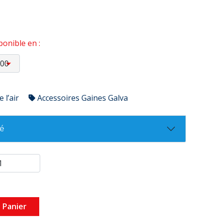
onible en :
 l’air
Accessoires Gaines Galva
té
 Panier