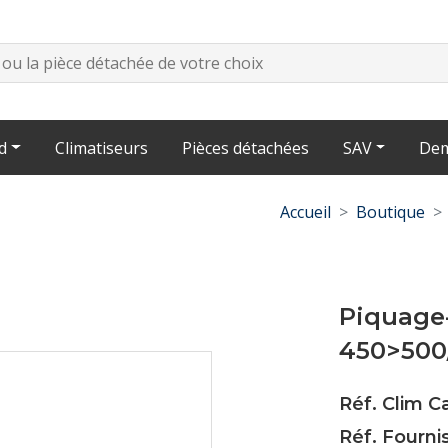
d
Climatiseurs
Pièces détachées
SAV
Dem
Accueil
Boutique
Piquage-
450>500
Réf. Clim 
Réf. Fourni