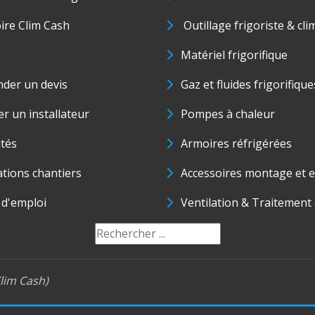
oire Clim Cash
Outillage frigoriste & cli
Matériel frigorifique
der un devis
Gaz et fluides frigorifique
r un installateur
Pompes à chaleur
ités
Armoires réfrigérées
ations chantiers
Accessoires montage et e
 d'emploi
Ventilation & Traitement d
lim Cash)