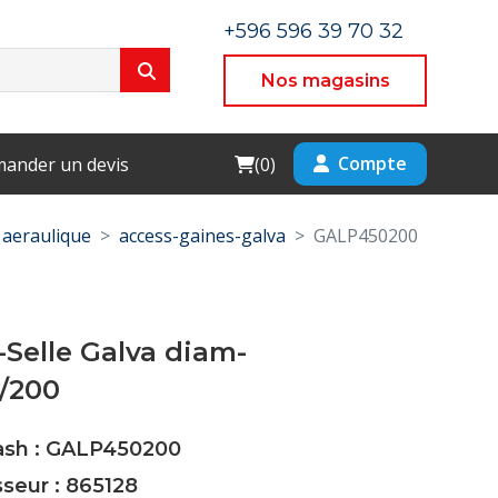
+596 596 39 70 32
Nos magasins
Cart
Compte
ander un devis
(
0
)
aeraulique
access-gaines-galva
GALP450200
Selle Galva diam-
/200
Cash : GALP450200
sseur : 865128