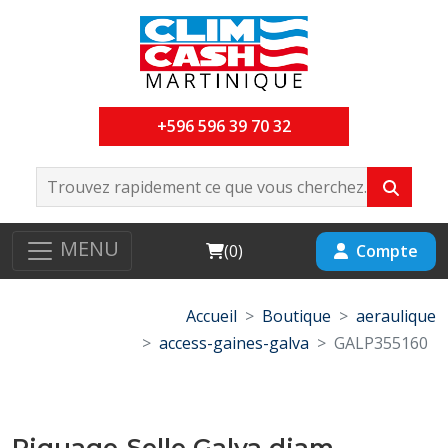
+596 596 39 70 32
MENU
Cart
Compte
(
0
)
Accueil
Boutique
aeraulique
access-gaines-galva
GALP355160
Piquage-Selle Galva diam-