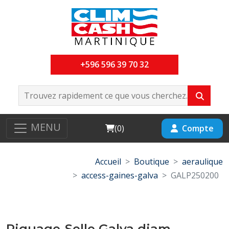
+596 596 39 70 32
MENU
Cart
Compte
(
0
)
Accueil
Boutique
aeraulique
access-gaines-galva
GALP250200
Piquage-Selle Galva diam-