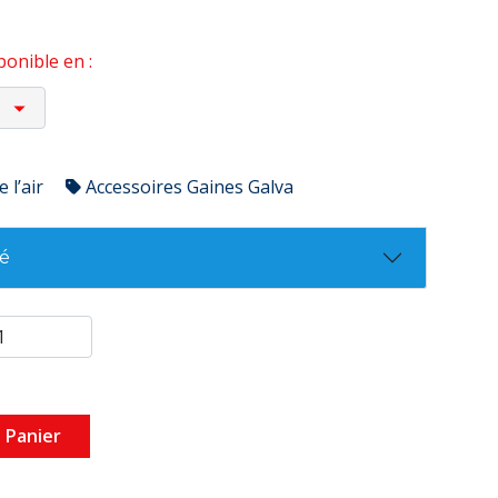
onible en :
 l’air
Accessoires Gaines Galva
té
 Panier