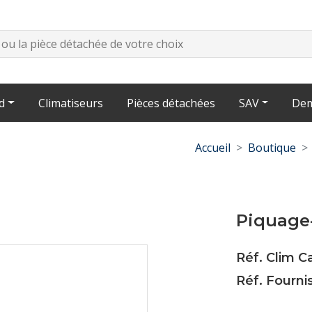
d
Climatiseurs
Pièces détachées
SAV
Dem
Accueil
Boutique
Piquage-
Réf. Clim 
Réf. Fourn