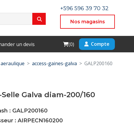
+596 596 39 70 32
Nos magasins
Cart
Compte
ander un devis
(
0
)
aeraulique
access-gaines-galva
GALP200160
Selle Galva diam-200/160
Cash : GALP200160
isseur : AIRPECN160200