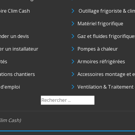
oire Clim Cash
Outillage frigoriste & cli
Matériel frigorifique
der un devis
Gaz et fluides frigorifique
r un installateur
Pompes à chaleur
ités
Armoires réfrigérées
ations chantiers
Accessoires montage et e
 d'emploi
Ventilation & Traitement d
lim Cash)