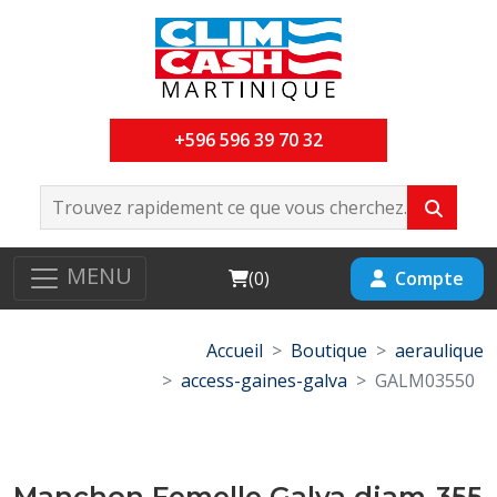
+596 596 39 70 32
MENU
Cart
Compte
(
0
)
Accueil
Boutique
aeraulique
access-gaines-galva
GALM03550
Manchon Femelle Galva diam-355