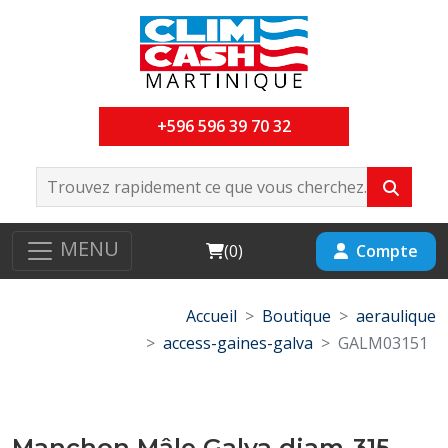
+596 596 39 70 32
MENU
Cart
Compte
(
0
)
Accueil
Boutique
aeraulique
access-gaines-galva
GALM03151
Manchon Mâle Galva diam-315