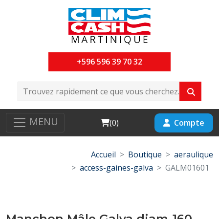
+596 596 39 70 32
MENU
Cart
Compte
(
0
)
Accueil
Boutique
aeraulique
access-gaines-galva
GALM01601
Manchon Mâle Galva diam-160