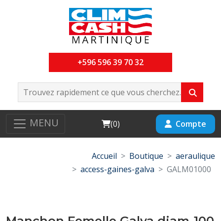
+596 596 39 70 32
MENU
Cart
Compte
(
0
)
Accueil
Boutique
aeraulique
access-gaines-galva
GALM01000
Manchon Femelle Galva diam-100