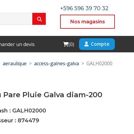
+596 596 39 70 32
Nos magasins
Cart
Compte
ander un devis
(
0
)
aeraulique
access-gaines-galva
GALH02000
 Pare Pluie Galva diam-200
Cash : GALH02000
sseur : 874479