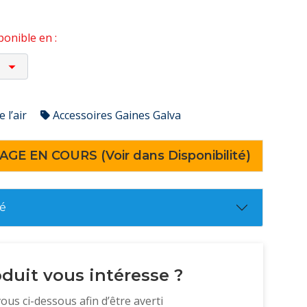
onible en :
 l’air
Accessoires Gaines Galva
AGE EN COURS (Voir dans Disponibilité)
té
duit vous intéresse ?
vous ci-dessous afin d’être averti