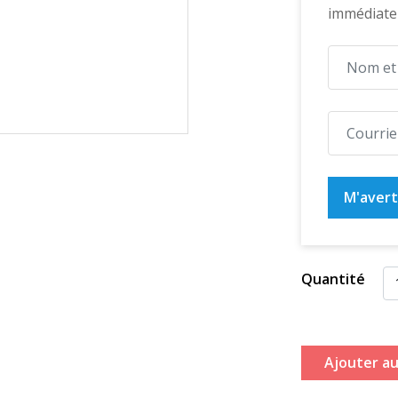
immédiatem
M'averti
Quantité
Ajouter au