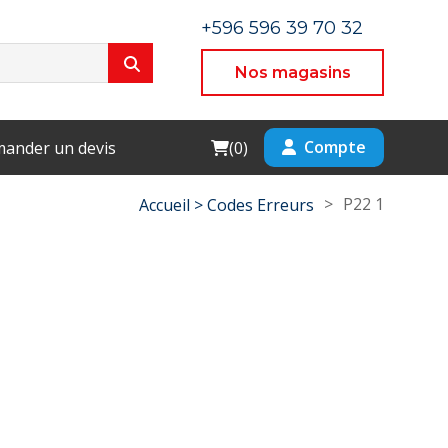
+596 596 39 70 32
Nos magasins
Cart
Compte
ander un devis
(
0
)
>
P22 1
Accueil >
Codes Erreurs