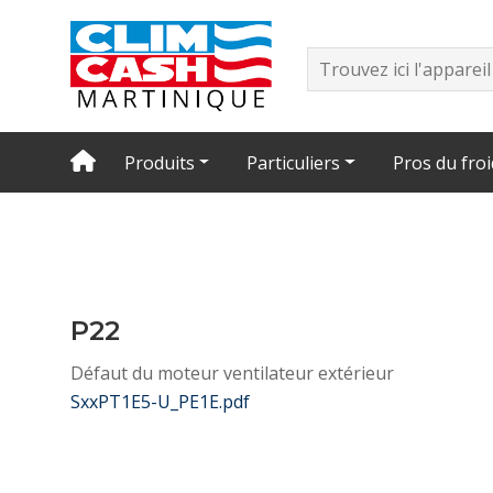
Produits
Particuliers
Pros du froi
P22
Défaut du moteur ventilateur extérieur
SxxPT1E5-U_PE1E.pdf