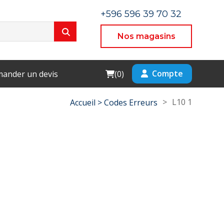
+596 596 39 70 32
Nos magasins
Cart
Compte
ander un devis
(
0
)
>
L10 1
Accueil >
Codes Erreurs