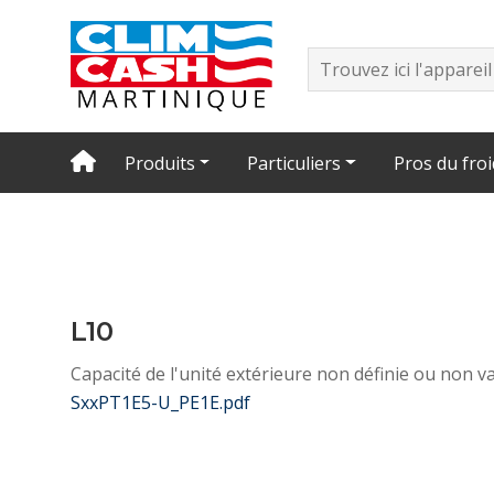
Produits
Particuliers
Pros du froi
L10
Capacité de l'unité extérieure non définie ou non va
SxxPT1E5-U_PE1E.pdf