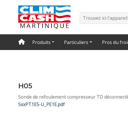
Produits
Particuliers
Pros du froi
H05
Sonde de refoulement compresseur TD déconnect
SxxPT1E5-U_PE1E.pdf