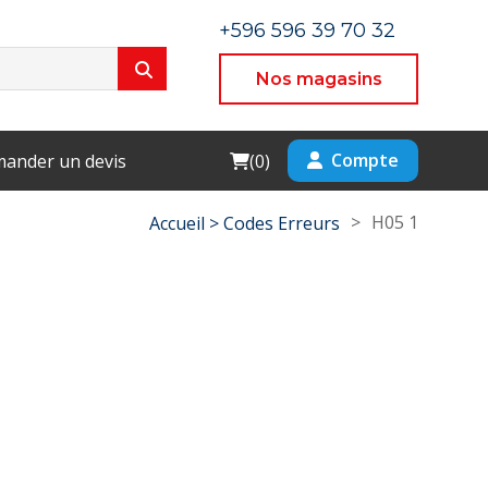
+596 596 39 70 32
Nos magasins
Cart
Compte
ander un devis
(
0
)
>
H05 1
Accueil >
Codes Erreurs