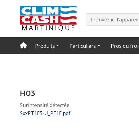
Produits
Particuliers
Pros du froi
H03
Surintensité détectée
SxxPT1E5-U_PE1E.pdf