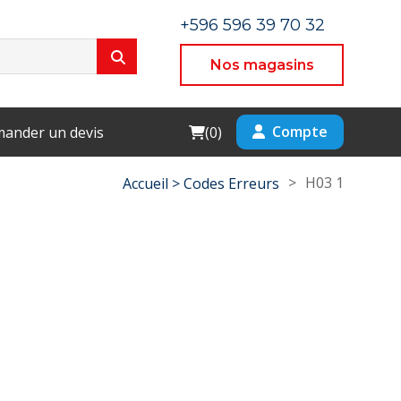
+596 596 39 70 32
Nos magasins
Cart
Compte
ander un devis
(
0
)
>
H03 1
Accueil >
Codes Erreurs