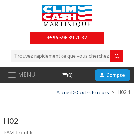
+596 596 39 70 32
MENU
Cart
Compte
(
0
)
>
H02 1
Accueil >
Codes Erreurs
H02
PAM Trouble