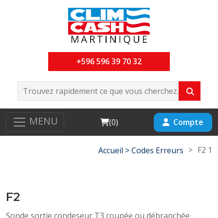
+596 596 39 70 32
MENU
Cart
Compte
(
0
)
>
F2 1
Accueil >
Codes Erreurs
F2
Sonde sortie condeseur T3 coupée ou débranchée