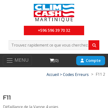
+596 596 39 70 32
MENU
Cart
Compte
(
0
)
>
F11 2
Accueil >
Codes Erreurs
F11
Défaillance de la Vanne 4 voies