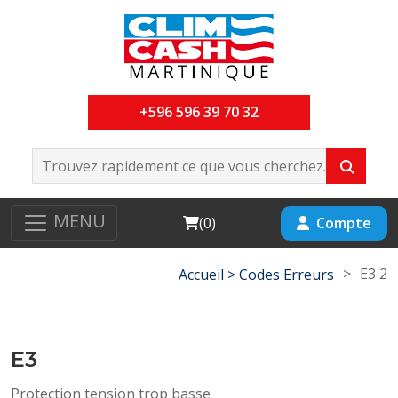
+596 596 39 70 32
MENU
Cart
Compte
(
0
)
>
E3 2
Accueil >
Codes Erreurs
E3
Protection tension trop basse