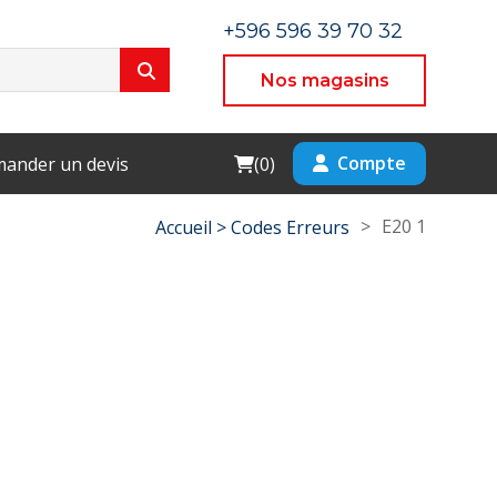
+596 596 39 70 32
Nos magasins
Cart
Compte
ander un devis
(
0
)
>
E20 1
Accueil >
Codes Erreurs