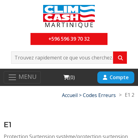
+596 596 39 70 32
MENU
Cart
Compte
(
0
)
>
E1 2
Accueil >
Codes Erreurs
E1
Protection Surtension système/protection surtension