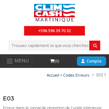
+596 596 39 70 32
MENU
Cart
Compte
(
0
)
>
E03 1
Accueil >
Codes Erreurs
E03
Erreur dans le signal de réception de l'unité intérieure