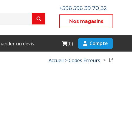
+596 596 39 70 32
Nos magasins
Cart
Compte
ander un devis
(
0
)
>
Lf
Accueil >
Codes Erreurs