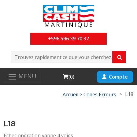
+596 596 39 70 32
MENU
Cart
Compte
(
0
)
>
L18
Accueil >
Codes Erreurs
L18
Echec opération vanne 4 voies