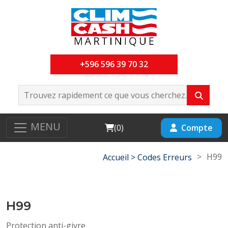
+596 596 39 70 32
MENU
Cart
Compte
(
0
)
>
H99
Accueil >
Codes Erreurs
H99
Protection anti-givre