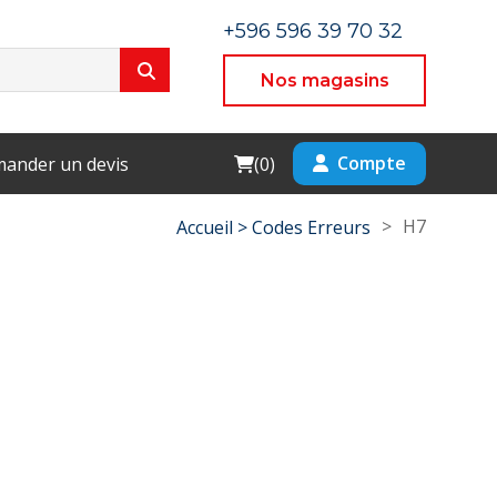
+596 596 39 70 32
Nos magasins
Cart
Compte
ander un devis
(
0
)
>
H7
Accueil >
Codes Erreurs