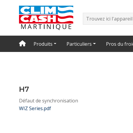
Produits
Particuliers
Pros du froi
H7
Défaut de synchronisation
WIZ Series.pdf