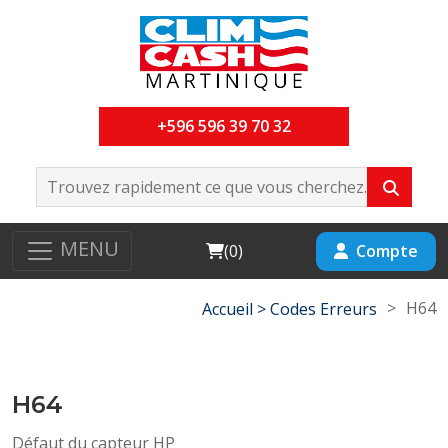
+596 596 39 70 32
MENU
Cart
Compte
(
0
)
>
H64
Accueil >
Codes Erreurs
H64
Défaut du capteur HP