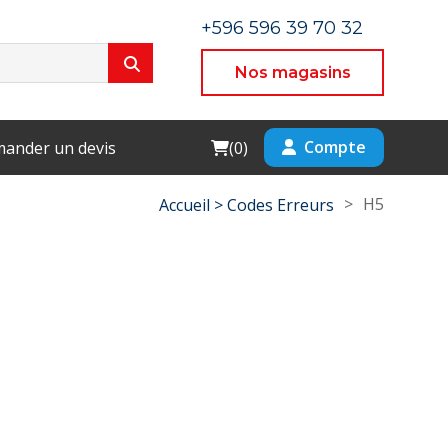
+596 596 39 70 32
Nos magasins
Cart
Compte
ander un devis
(
0
)
>
H5
Accueil >
Codes Erreurs