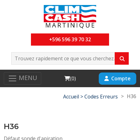
+596 596 39 70 32
MENU
Cart
Compte
(
0
)
>
H36
Accueil >
Codes Erreurs
H36
Défaut sonde d'apiration