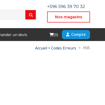
+596 596 39 70 32
Nos magasins
Cart
Compte
ander un devis
(
0
)
>
H05
Accueil >
Codes Erreurs