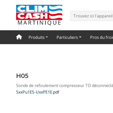
Produits
Particuliers
Pros du froi
H05
Sonde de refoulement compresseur TD déconnect
SxxPu1E5-UxxPE1E.pdf