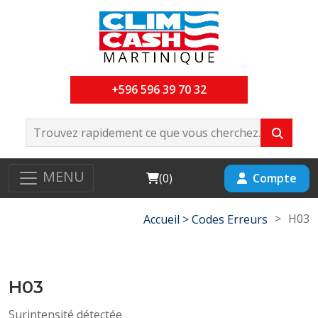
+596 596 39 70 32
MENU
Cart
Compte
(
0
)
>
H03
Accueil >
Codes Erreurs
H03
Surintensité détectée