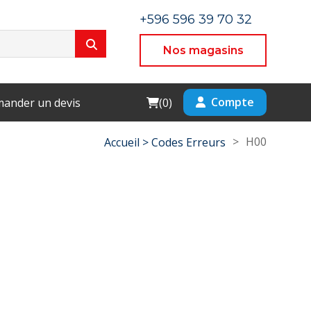
+596 596 39 70 32
Nos magasins
Cart
Compte
ander un devis
(
0
)
>
H00
Accueil >
Codes Erreurs