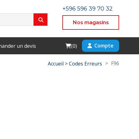
+596 596 39 70 32
Nos magasins
Cart
Compte
ander un devis
(
0
)
>
F96
Accueil >
Codes Erreurs