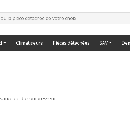
d
Climatiseurs
Pièces détachées
SAV
Dem
issance ou du compresseur