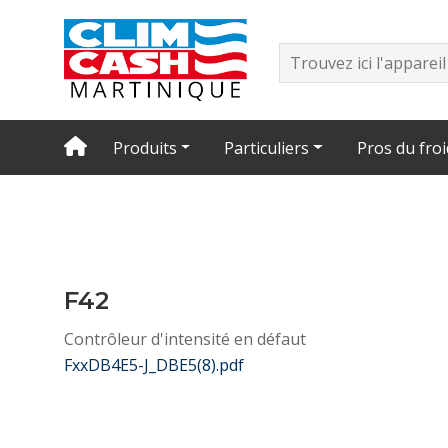
Produits
Particuliers
Pros du froi
F42
Contrôleur d'intensité en défaut
FxxDB4E5-J_DBE5(8).pdf