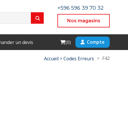
+596 596 39 70 32
Nos magasins
Cart
Compte
ander un devis
(
0
)
>
F42
Accueil >
Codes Erreurs