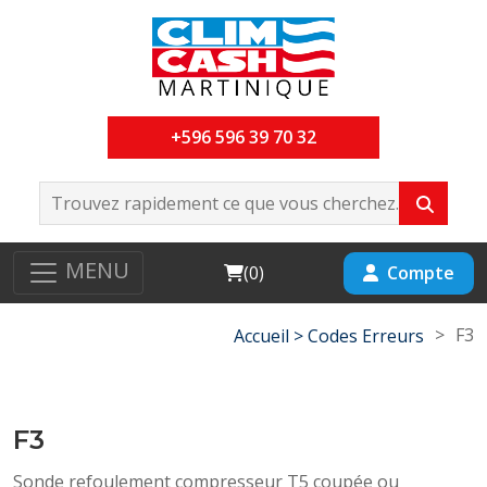
+596 596 39 70 32
MENU
Cart
Compte
(
0
)
>
F3
Accueil >
Codes Erreurs
F3
Sonde refoulement compresseur T5 coupée ou