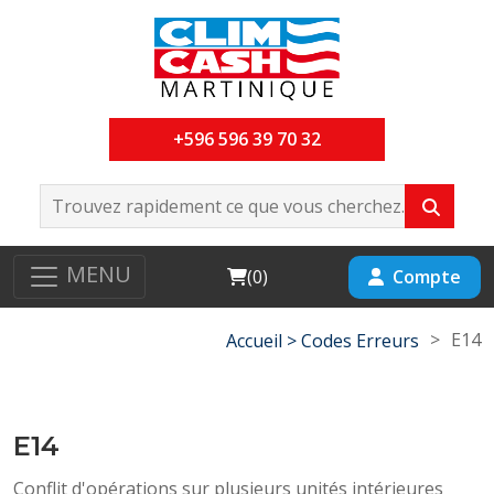
+596 596 39 70 32
MENU
Cart
Compte
(
0
)
>
E14
Accueil >
Codes Erreurs
E14
Conflit d'opérations sur plusieurs unités intérieures