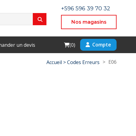
+596 596 39 70 32
Nos magasins
Cart
Compte
ander un devis
(
0
)
>
E06
Accueil >
Codes Erreurs