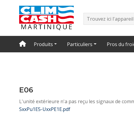
Produits
Particuliers
Pros du froi
E06
L'unité extérieure n'a pas reçu les signaux de comm
SxxPu1E5-UxxPE1E.pdf