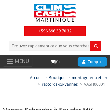
+596 596 39 70 32
MENU
Cart
Compte
(
0
)
Accueil
Boutique
montage-entretien
raccords-cu-vannes
VASH06001
Vanne Schrader à Souder MV-