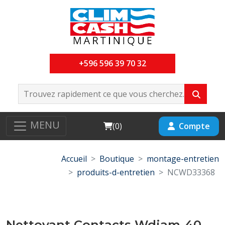
+596 596 39 70 32
MENU
Cart
Compte
(
0
)
Accueil
Boutique
montage-entretien
produits-d-entretien
NCWD33368
Nettoyant Contacts Wdiam-40