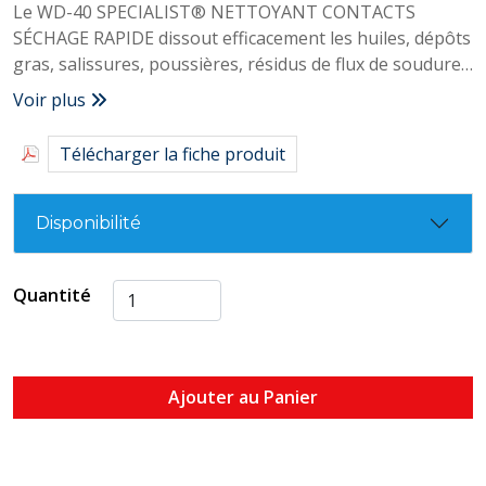
Le WD-40 SPECIALIST® NETTOYANT CONTACTS
SÉCHAGE RAPIDE dissout efficacement les huiles, dépôts
gras, salissures, poussières, résidus de flux de soudure
et la condensation sur les équipements électriques ou
Voir plus
électroniques, y compris le matériel délicat. Sa
formule non conductrice et à évaporation rapide ne
Télécharger la fiche produit
laisse aucun résidu et est compatible avec tous les
métaux, plastiques et caoutchoucs.
Disponibilité
Quantité
Ajouter au Panier