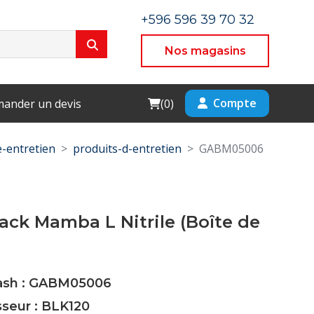
+596 596 39 70 32
Nos magasins
Cart
Compte
ander un devis
(
0
)
-entretien
produits-d-entretien
GABM05006
ack Mamba L Nitrile (Boîte de
Cash : GABM05006
sseur : BLK120