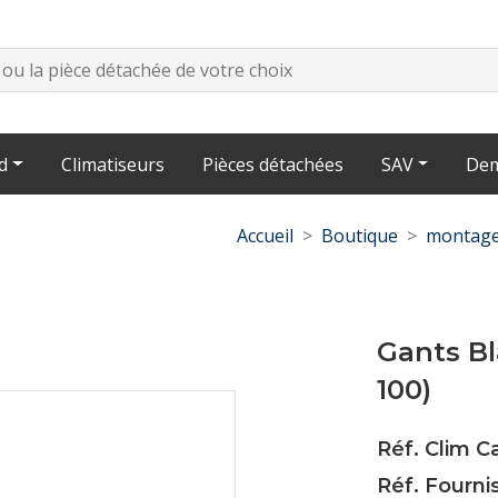
d
Climatiseurs
Pièces détachées
SAV
Dem
Accueil
Boutique
montage
Gants Bl
100)
Réf. Clim 
Réf. Fourni