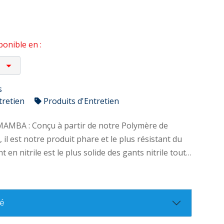
onible en :
s
tretien
Produits d'Entretien
MAMBA : Conçu à partir de notre Polymère de
, il est notre produit phare et le plus résistant du
 en nitrile est le plus solide des gants nitrile tout
 finesse et un touché exceptionnelle (0.16
e gant jetable nitrile est non poudré et offre une
e nombreux produits chimiques ainsi qu’aux
té
stant que le latex ou encore le vinyl de même