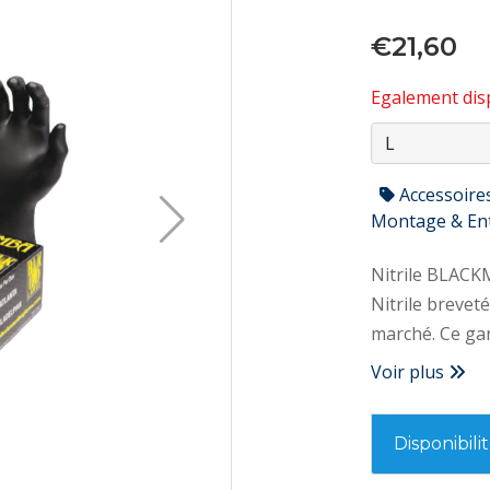
€21,60
Egalement disp
Accessoire
Montage & En
Nitrile BLACK
Nitrile breveté
marché. Ce gant
en gardant une
Voir plus
millimètres). C
résistance à d
Disponibili
perforations. Ultra-résistant : Des gants en nitrile non poudré 3
fois plus rési