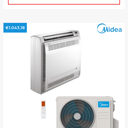
€1.043,18