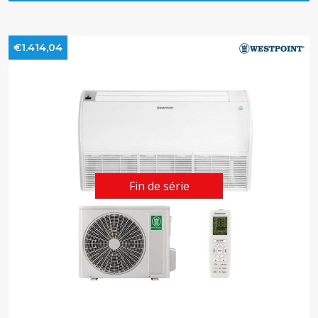
€1.414,04
Fin de série