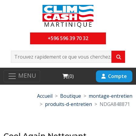
+596 596 39 70 32
MENU
Cart
Compte
(
0
)
Accueil
Boutique
montage-entretien
produits-d-entretien
NDGA848871
Cool Again Nettoyant