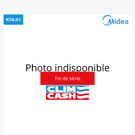
€58,82
Fin de série