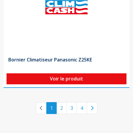
Bornier Climatiseur Panasonic Z25KE
Voir le produit
Previous page
Next page
1
2
3
4