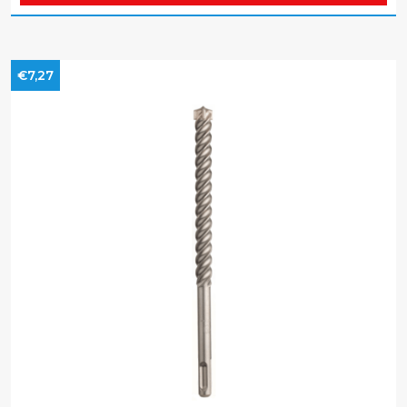
€7,27