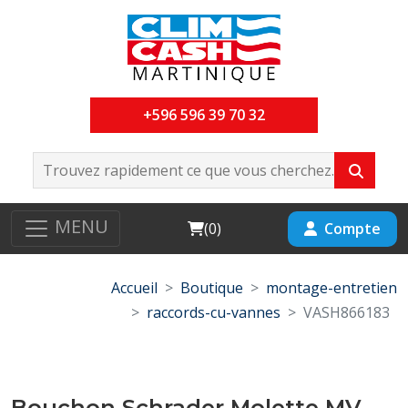
+596 596 39 70 32
MENU
Cart
Compte
(
0
)
Accueil
Boutique
montage-entretien
raccords-cu-vannes
VASH866183
Bouchon Schrader Molette MV-