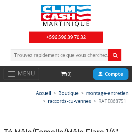
+596 596 39 70 32
MENU
Cart
Compte
(
0
)
Accueil
Boutique
montage-entretien
raccords-cu-vannes
RATE868751
Té Mâle/Femelle/Mâle Flare 1/4"