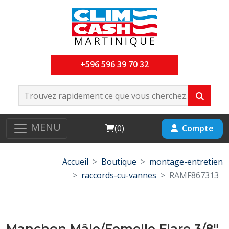
+596 596 39 70 32
MENU
Cart
Compte
(
0
)
Accueil
Boutique
montage-entretien
raccords-cu-vannes
RAMF867313
Manchon Mâle/Femelle Flare 3/8"